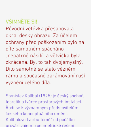
VŠIMNĚTE SI!
Původní větévka přesahovala
okraj desky obrazu. Za účelem
ochrany před poškozením bylo na
díle samotném spácháno
„nepatrné násilí“ a větvička byla
zkrácena. Byl to tah dvojsmyslný.
Dílo samotné se stalo vězněm
rámu a současné zarámování ruší
vyznění celého díla.
Stanislav Kolíbal (1925) je český sochař,
teoretik a tvůrce prostorových instalací.
Řadí se k významným představitelům
českého konceptuálního umění.
Kolíbalovu tvorbu téměř od počátku
provází zájem o geometrické řešení