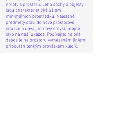
hmoty a prostoru. Jeho sochy a objekty
jsou charakteristické užitím
minimálních prostředků. Nalezené
předměty staví do nové prostorové
situace a dává jim nový smysl. Stejně
jako na naší ukázce. Podívejte: na bílé
desce je na prostoru vymezeném liniemi
připoután tenkým provázkem klacík.
Tento námět je k dispozici také v